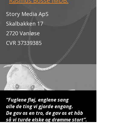
Rasmus Bosse IMDB.
Story Media ApS
Skalbakken 17
2720 Vanløse
CVR
37339385
“Fuglene fløj, englene sang
alle de ting vi gjorde engang.
De gav os en tro, de gav os et håb
så vi turde elske og drømme stort”.